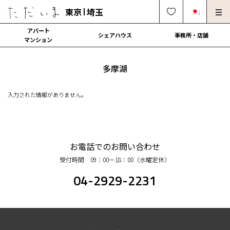
東京
埼玉
アパート
シェアハウス
事務所・店舗
マンション
オーナー様向け・管理募集
法人社宅でのご利用
多摩湖
解約・修理・各種依頼
よくある質問
入力された情報がありません。
0120-249-900
中文可
English OK
契約の流れ
お電話でのお問い合わせ
受付時間 09：00ー18：00（水曜定休）
運営会社
04-2929-2231