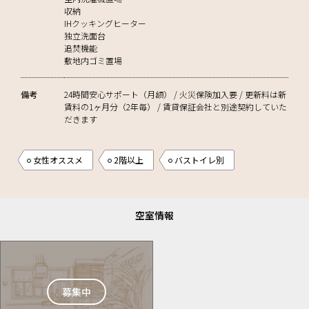
収納
IHクッキングヒーター
独立洗面台
追焚機能
敷地内ゴミ置場
備考
24時間安心サポート（月額） / 火災保険加入要 / 更新料は新
賃料の1ヶ月分（2年毎） / 賃貸保証会社と別途契約していた
だきます
女性オススメ
2階以上
バストイレ別
空室情報
募集中