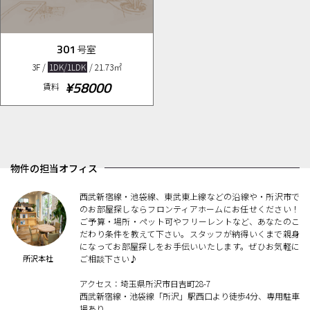
301
号室
3F /
1DK/1LDK
/ 21.73㎡
¥58000
賃料
物件の担当オフィス
西武新宿線・池袋線、東武東上線などの沿線や・所沢市で
のお部屋探しならフロンティアホームにお任せください！
ご予算・場所・ペット可やフリーレントなど、あなたのこ
だわり条件を教えて下さい。スタッフが納得いくまで親身
になってお部屋探しをお手伝いいたします。ぜひお気軽に
所沢本社
ご相談下さい♪
アクセス：埼玉県所沢市日吉町28-7
西武新宿線・池袋線「所沢」駅西口より徒歩4分、専用駐車
場あり