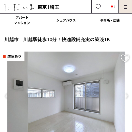
東京
埼玉
アパート
シェアハウス
事務所・店舗
マンション
オーナー様向け・管理募集
法人社宅でのご利用
川越市｜川越駅徒歩10分！快適設備充実の築浅1K
解約・修理・各種依頼
よくある質問
空室あり
0120-249-900
中文可
English OK
契約の流れ
運営会社
Previous
Ne