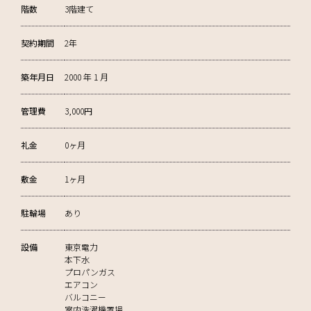
階数
3階建て
契約期間
2年
築年月日
2000 年 1 月
管理費
3,000円
礼金
0ヶ月
敷金
1ヶ月
駐輪場
あり
設備
東京電力
本下水
プロパンガス
エアコン
バルコニー
室内洗濯機置場