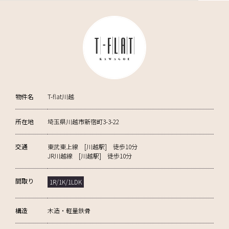
物件名
T-flat川越
所在地
埼玉県川越市新宿町3-3-22
交通
東武東上線 [川越駅] 徒歩10分
JR川越線 [川越駅] 徒歩10分
間取り
1R/1K/1LDK
構造
木造・軽量鉄骨