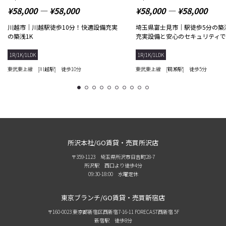
¥58,000 ― ¥58,000
¥58,000 ― ¥58,000
川越市｜川越駅徒歩10分！快適設備充実
埼玉県富士見市｜駅徒歩5分の築
の築浅1K
充実設備と安心のセキュリティ
1R/1K/1LDK
1R/1K/1LDK
東武東上線 [川越駅] 徒歩10分
東武東上線 [鶴瀬駅] 徒歩5分
1
2
3
4
5
6
7
8
9
10
所沢本社/GO賃貸・売買所沢店
〒359-1123 埼玉県所沢市日吉町28-7
所沢駅 西口より徒歩4分
09:30-18:00 水曜定休
東京ブランチ/GO賃貸・売買新宿店
〒160-0023 東京都新宿区西新宿7-16-11 FORECAST西新宿 5F
新宿駅 徒歩8分