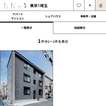
東京
埼玉
アパート
シェアハウス
事務所・店舗
マンション
一覧表示
地図表示
オーナー様向け・管理募集
法人社宅でのご利用
解約・修理・各種依頼
よくある質問
1
件中1〜1件を表示
0120-249-900
中文可
English OK
契約の流れ
運営会社