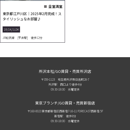
全室満室
東京都江戸川区｜2025年2月完成！ス
タイリッシュなお部屋♪
1R/1K/1LDK
JR総武線 [平井駅] 徒歩12分
所沢本社/GO賃貸・売買所沢店
〒359-1123 埼玉県所沢市日吉町28-7
所沢駅 西口より徒歩4分
09:30-18:00 水曜定休
東京ブランチ/GO賃貸・売買新宿店
〒160-0023 東京都新宿区西新宿7-16-11 FORECAST西新宿 5F
新宿駅 徒歩8分
09:30-18:00 水曜定休